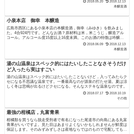
2018.05.20
2018.12.13
本醸造酒
小泉本店 御幸 本醸造
広島市西区にある小泉本店の本醸造酒，御幸（みゆき）を飲みまし
た。4合924円です。どんなお酒？原材料は米，米こうじ，醸造アル
コール。アルコール度15度以上16度未満。このお酒の特徴は吟醸酒
もブレンドしてあり，ほのかに吟醸香のするまろやかな旨...
2018.06.09
2018.12.13
本醸造酒
湯の山温泉はスペック的にはたいしたことなさそうだけ
ど入ったら実はすごい
湯の山温泉はスペック的にはたいしたことないけど，入ってみたらク
セになる不思議な温泉です。一番最高なのが源泉の打たせ湯。夏は涼
しく冬は悲鳴が出るけどクセになる。そんなステキな温泉なのです。
2018.07.17
2018.10.19
その他
最強の柑橘店，丸富青果
柑橘類を買うなら脱走受刑者で有名になった尾道市の向島にある丸富
青果がいいですよ。見た目はあまりよくないかもしれませんが鮮度は
保証します。そのみずみずしさは産地ならではのもので宅配してもら