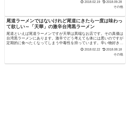
っても味わうことができない貴重なものです。近くに行くことがあれ
2018.02.19
2018.09.28
ばぜひオススメします。
その他
尾道ラーメンではないけれど尾道にきたら一度は味わっ
て欲しい～「天華」の激辛台湾黒ラーメン
尾道といえば尾道ラーメンですが天華は異端なお店です。その真価は
台湾黒ラーメンにあります。激辛でどう考えても体には悪いのですが
定期的に食べたくなってしまう中毒性を持っています。辛い物好きの
人にはぜひ一度食べていただきたい。
2018.02.22
2018.08.18
その他