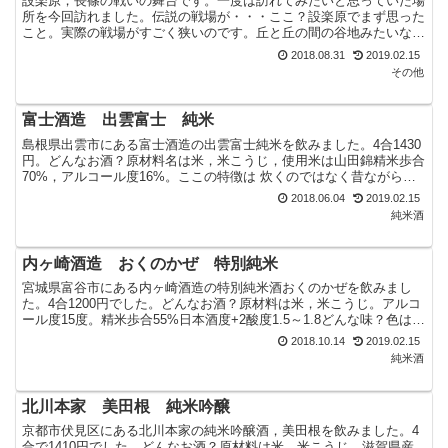
設楽原，長篠の戦いの舞台です。一度は訪れてみたいと思っていた場
所を今回訪れました。伝説の戦場が・・・ここ？設楽原でまず思った
こと。実際の戦場がすごく狭いのです。丘と丘の間の谷地みたいなと
ころです。狭いところでははばが200メートルもないので...
2018.08.31
2019.02.15
その他
富士酒造 出雲富士 純米
島根県出雲市にある富士酒造の出雲富士純米を飲みました。4合1430
円。どんなお酒？原材料名は米，米こうじ，使用米は山田錦精米歩合
70%，アルコール度16%。ここの特徴は 炊くのではなく昔ながらの
和釜蒸 手作り麹 木槽（きぶね）の手搾りであり...
2018.06.04
2019.02.15
純米酒
内ヶ崎酒造 おくのかぜ 特別純米
宮城県富谷市にある内ヶ崎酒造の特別純米酒おくのかぜを飲みまし
た。4合1200円でした。どんなお酒？原材料は米，米こうじ。アルコ
ール度15度。精米歩合55%日本酒度+2酸度1.5～1.8どんな味？色はほ
ぼ透明。口に含むと酸味とドライさをともな...
2018.10.14
2019.02.15
純米酒
北川本家 美田根 純米吟醸
京都市伏見区にある北川本家の純米吟醸酒，美田根を飲みました。4
合で1410円でした。どんなお酒？原材料は米，米こうじ。滋賀県産