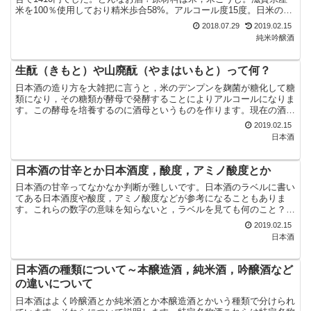
米を100％使用しており精米歩合58%。アルコール度15度。日米の学
生，滋賀県長浜市田根地区の共同による酒だそうで...
2018.07.29
2019.02.15
純米吟醸酒
生酛（きもと）や山廃酛（やまはいもと）って何？
日本酒の造り方を大雑把に言うと，米のデンプンを麹菌が糖化して糖
類になり，その糖類が酵母で発酵することによりアルコールになりま
す。この酵母を培養するのに酒母というものを作ります。現在の酒母
造りの多くは，乳酸添加法（速醸系酒母）といって蒸米，麹...
2019.02.15
日本酒
日本酒の甘辛とか日本酒度，酸度，アミノ酸度とか
日本酒の甘辛ってなかなか判断が難しいです。日本酒のラベルに書い
てある日本酒度や酸度，アミノ酸度などが参考になることもありま
す。これらの数字の意味を知らないと，ラベルを見ても何のこと？と
しか思わないでしょうが，自分好みの酒を選ぶ際の参考にはな...
2019.02.15
日本酒
日本酒の種類について～本醸造酒，純米酒，吟醸酒など
の違いについて
日本酒はよく吟醸酒とか純米酒とか本醸造酒とかいう種類で分けられ