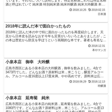
ています。それらについて説明します。特定名称酒これらは特定名称
酒と呼ばれていて 純米酒 特別純米酒 純米吟醸酒 純米大吟醸酒 本醸
造酒 特別本醸造酒 吟醸酒 大吟醸酒の9種類に分...
2018.10.25
2019.02.15
日本酒
2018年に読んだ本で面白かったもの
2018年に読んだ本の中で特に面白かったものを再度紹介します。天
災から日本史を読みなおす今年も災害がいろいろとありましたが，こ
の本は歴史から防災を学ぼうという画期的な本です。著者も有名な磯
田道史氏なので，展開も面白く読みやすいです。特に家を...
2018.12.31
本やマンガ
小泉本店 御幸 大吟醸
広島市西区にある小泉本店の大吟醸酒，御幸を飲みました。4合で
3473円でした。どんなお酒？原材料は米，米こうじ，醸造アルコー
ル。アルコール度16度以上17度未満。やや高めです。原料米は広島
県の千本錦，精米歩合は40%。日本酒度は+2.5，酸...
2018.06.29
2018.12.13
吟醸酒
小泉本店 延寿菊 純米
広島市西区にある小泉本店の純米酒，延寿菊を飲みました。4合で
1080円です。どんなお酒？原材料は米，米こうじ。アルコール度13
度以上14度未満。やや低めです。 どんな味？色は透明。弱めの花を