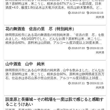
酒？原材料は米，米こうじ。精米歩合67%アルコール度15度。日本
酒度+4.0，酸度1.8仕込水は天竜川伏流水。杜氏は鈴木繁希氏。どん
な味？色はややイエロー。香りはやや強めの米の香...
2018.07.02
2019.02.15
純米酒
花の舞酒造 佐吉の里 尽（特別純米）
静岡県浜松市にある花の舞酒造の特別純米酒，「佐吉の里 尽」を飲
みました。4合1410円でした。どんなお酒？原材料は米，米こうじ。
精米歩合60%。原料米は山田錦。アルコール度15度以上16度未満。
日本酒度+3.0，酸度1.4「佐吉」って誰？石...
2018.07.03
2019.02.15
純米酒
山中酒造 山中 純米
静岡県掛川市にある山中酒造の純米酒，山中を飲みました。どんなお
酒？原材料は米，米こうじ。精米歩合60%。原料米は静岡県産五百万
石。仕込水は赤石山系小笠山伏流水。アルコール度15度以上16度未
満。日本酒度+4.0，酸度1.6 どんな味？色はわ...
2018.07.11
2019.02.15
純米酒
設楽原と長篠城～その戦場を一度は肌で感じると感動す
ることうけあい