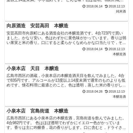
思わせる香り。口に含むと最初はドライな印象で，その...
2018.06.14
2018.12.13
純米酒
向原酒造 安芸高田 本醸造
安芸高田市向原町にある酒造会社の本醸造酒です。4合723円で買い
ました。かなり安い。色はわずかに黄色味がかっています。香りは弱
い果実と米の香り。口にすると柔らかくなめらかな口当たりで，そこ
から甘みが広がる感じです。甘みがややあとまで残り気味...
2018.04.14
2018.12.13
本醸造酒
小泉本店 天目 本醸造
広島市西区の酒蔵，小泉本店の本醸造酒天目を飲んでみました。4合
で835円です。アルコールが13度以上14度未満で通常のものよりも低
めです。懐石料理に最適とのこと。色は透明，蒸した米の香りがしま
す。口に含むと酸味をともなう旨味が強く広がります...
2018.04.28
2018.12.13
本醸造酒
小泉本店 宮島街道 本醸造
広島市西区にある小泉本店の本醸造酒，宮島街道を飲んでみました。
4合982円です。 色はほぼ透明でわずかにイエロー色がかっていま
す。香りは主に吟醸香，花の香りがします。口に含むと，ドライさと
旨味とがさっと広がっていきます。それに一足遅れて香り...