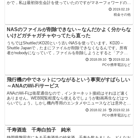
かで，私は最初弥生会計を使っていたのですがマネーフォワードのク
ラウド確定申告に乗り換えました。それらのよいところ悪い...
2019.02.19
税金その他
NASのファイルが削除できない～なんだかよく分からな
いけどガチャガチャやってたら直った
うちではShuttleのKD20という古いNASを使っています。KD20 –
Shuttle Japanで，たまにファイルが削除できなくなるんです。所有
者がnobodyになっていて，ファイルを削除しようとすると「アクセ
ス許可が必要です」と出...
2018.09.10
2019.02.16
PCや携帯電話など
飛行機の中でネットにつながるという事実がすばらしい
～ANAのWi-Fiサービス
ANAのWi-Fiは衛星通信なので，インターネット接続はそれほど速く
ありません。WEB閲覧程度なら使えるでしょうが動画再生などはつ
らいでしょう。しかし機内専用のエンタメやニュースなどは意外と面
白く侮れません。
2018.02.16
2019.02.16
PCや携帯電話など
千寿酒造 千寿白拍子 純米
静岡県磐田市にある千寿酒造の純米酒，千寿を飲みました。どんなお