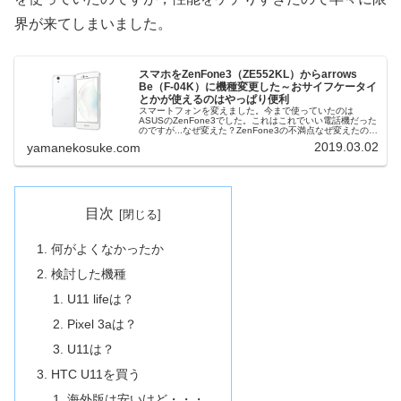
界が来てしまいました。
スマホをZenFone3（ZE552KL）からarrows
Be（F-04K）に機種変更した～おサイフケータイ
とかが使えるのはやっぱり便利
スマートフォンを変えました。今まで使っていたのは
ASUSのZenFone3でした。これはこれでいい電話機だった
のですが...なぜ変えた？ZenFone3の不満点なぜ変えたのか
というと，おサイフケータイ機能が欲しかった防水性や耐
2019.03.02
yamanekosuke.com
衝撃性が欲しか...
目次
何がよくなかったか
検討した機種
U11 lifeは？
Pixel 3aは？
U11は？
HTC U11を買う
海外版は安いけど・・・