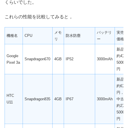
くらいでした。
これらの性能を比較してみると，
メモ
バッテリ
実売
機種名
CPU
防水防塵
リ
ー
価格
新品
Google
約4万
Snapdragon670
4GB
IP52
3000mAh
Pixel 3a
5000
円
新品
約6万
円，
HTC
Snapdragon835
4GB
IP67
3000mAh
中古
U11
約2万
5000
円