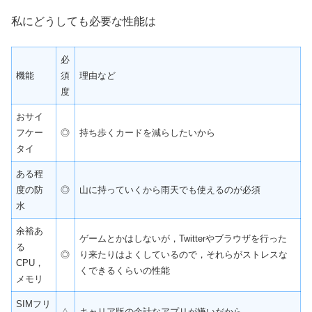
私にどうしても必要な性能は
必
機能
須
理由など
度
おサイ
フケー
◎
持ち歩くカードを減らしたいから
タイ
ある程
度の防
◎
山に持っていくから雨天でも使えるのが必須
水
余裕あ
ゲームとかはしないが，Twitterやブラウザを行った
る
◎
り来たりはよくしているので，それらがストレスな
CPU，
くできるくらいの性能
メモリ
SIMフリ
△
キャリア版の余計なアプリが嫌いだから