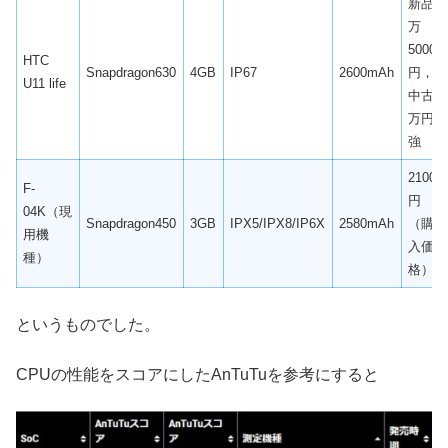
新品3
万
5000
HTC
Snapdragon630
4GB
IP67
2600mAh
円，
U11 life
中古2
万円
強
21000
F-
円
04K（現
Snapdragon450
3GB
IPX5/IPX8/IP6X
2580mAh
（購
用機
入価
種）
格）
というものでした。
CPUの性能をスコアにしたAnTuTuを参考にすると