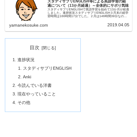
スタディサプリENGLISH等による英語学習の経
過について（13か月経過）～全体的にサボり気味
スタディサプリENGLISHで英語学習を始めて13か月が経過
しました。進捗状況スタディサプリENGLISH３月末の総学
習時間は166時間17分でした。２月は146時間39分なの
で，差引19時間38分。２月よりさらに学習時間が減ってお
り少々ヤ...
2019.04.05
yamanekosuke.com
目次
進捗状況
スタディサプリENGLISH
Anki
今読んでいる洋書
現在やっていること
その他