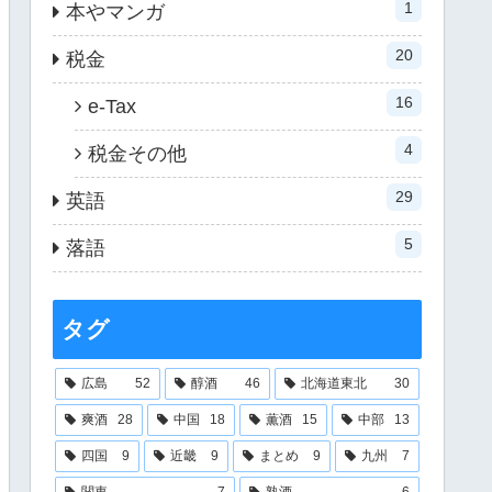
1
本やマンガ
20
税金
16
e-Tax
4
税金その他
29
英語
5
落語
タグ
広島
52
醇酒
46
北海道東北
30
爽酒
28
中国
18
薫酒
15
中部
13
四国
9
近畿
9
まとめ
9
九州
7