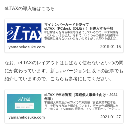
eLTAXの導入編はこちら
マイナンバーカードを使って
eLTAX（PCdesk（DL版））を導入する手順
私は嫁さんを青色事業専従者にしているので，年末調整を
しないといけません。それで，いくつかの書類を税務署や
市役所に送らないといけないのですが，eLTAXを使えばま
とめてオンライン送信できるようなので，昨年のe-Taxと同
様に物は試しで挑戦して...
2019.01.15
yamanekosuke.com
なお、eLTAXのレイアウトはしばらく使わないといつの間
にか変わっています。新しいバージョンは以下の記事でも
紹介していますので、こちらも参考にしてください。
eLTAXで年末調整（零細個人事業主向け・2024
年版）
零細個人事業主がeLTAXで年末調整（青色事業専従者給
与）を行なう方法を紹介しています。データ作成画面にた
どり着くまでPCdeskを起動後、トップ画面から「申告に関
する手続き」を選びます。なお、初めて使う場合は、「利
用者情報に関する手続き」...
2021.01.27
yamanekosuke.com