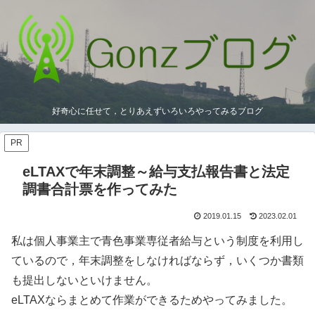
好奇心に任せて，とりあえずいろいろやってみるブログ
PR
eLTAXで年末調整～給与支払報告書と法定
調書合計票を作ってみた
2019.01.15
2023.02.01
私は個人事業主で青色事業専従者給与という制度を利用し
ているので，年末調整をしなければならず，いくつか書類
も提出しないといけません。
eLTAXならまとめて作業ができるためやってみました。