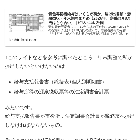
青色専従者給与はいくらが得か。届け出書類・源
泉徴収・年末調整まとめ【2026年、定番の月8万
円はもう古い】 | ビジネス幼稚園
妻を青色専従者にして10年以上の実体験。2025・2026年
の控除引き上げ（178万円の壁）で、専従者給与の定番
「月8万円」がどう変わるのか現行の控除額で再計算。届け
出書類、源泉徴収簿、給与支払報告書、年末調整までの全
kjshintani.com
手順をまとめました。
↑このサイトなどを参考に調べたところ，年末調整で私が
提出しないといけないのは
給与支払報告書（総括表+個人別明細書）
給与所得の源泉徴収票等の法定調書合計票
みたいです。
給与支払報告書が市役所，法定調書合計票が税務署へ提出
しなければならないもの。