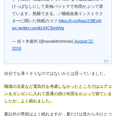
けっぱなしにして長袖パジャマで布団かぶって寝
ています。熟睡できる。／睡眠改善インストラク
ターに聞いた快眠のコツ
https://t.co/4ppxX3fEoN
pic.twitter.com/kU0jCBeWdg
— 佐々木俊尚 (@sasakitoshinao)
August 22,
2018
自分でも薄々そうなのではないかとは思っていました。
職場の当直など電気代を考慮しなかったところではエアコ
ンをガンガンに入れて普通の掛け布団をかぶって寝ていま
したが，よく眠れました。
夏以外の季節はよく眠れますが，夏だけは昔から今ひとつ