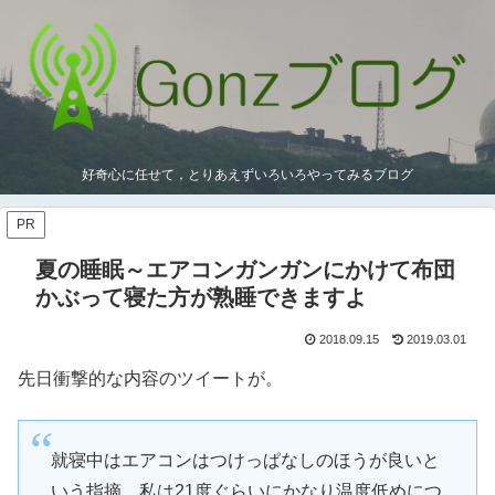
好奇心に任せて，とりあえずいろいろやってみるブログ
PR
夏の睡眠～エアコンガンガンにかけて布団
かぶって寝た方が熟睡できますよ
2018.09.15
2019.03.01
先日衝撃的な内容のツイートが。
就寝中はエアコンはつけっぱなしのほうが良いと
いう指摘。私は21度ぐらいにかなり温度低めにつ