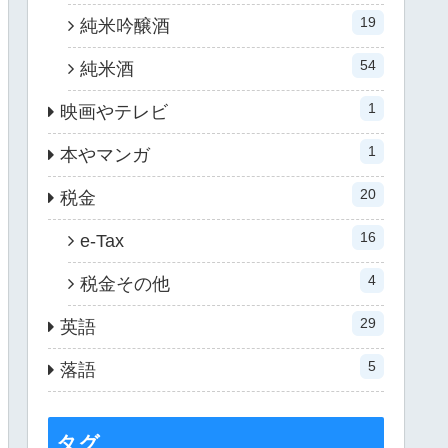
19
純米吟醸酒
54
純米酒
1
映画やテレビ
1
本やマンガ
20
税金
16
e-Tax
4
税金その他
29
英語
5
落語
タグ