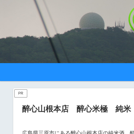
PR
醉心山根本店 醉心米極 純米
広島県三原市にある醉心山根本店の純米酒，