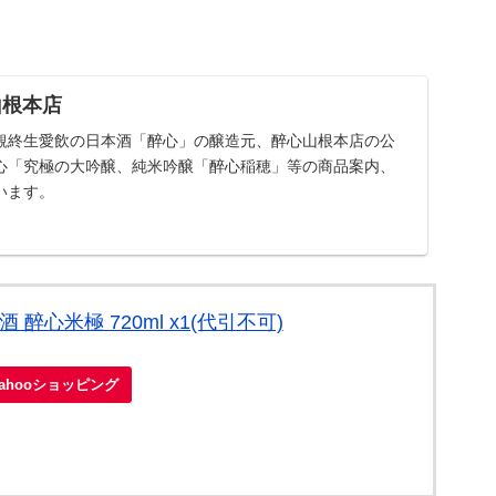
山根本店
観終生愛飲の日本酒「醉心」の醸造元、醉心山根本店の公
心「究極の大吟醸、純米吟醸「醉心稲穂」等の商品案内、
います。
醉心米極 720ml x1(代引不可)
Yahooショッピング