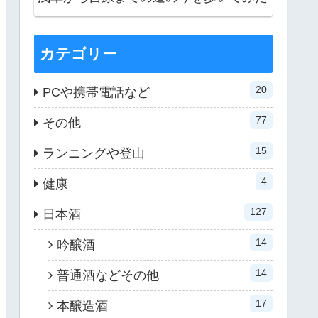
カテゴリー
20
PCや携帯電話など
77
その他
15
ランニングや登山
4
健康
127
日本酒
14
吟醸酒
14
普通酒などその他
17
本醸造酒