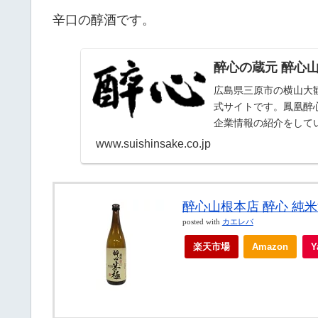
辛口の醇酒です。
醉心の蔵元 醉心
広島県三原市の横山大
式サイトです。鳳凰醉
企業情報の紹介をして
www.suishinsake.co.jp
醉心山根本店 醉心 純米酒 
posted with
カエレバ
楽天市場
Amazon