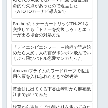
ATOTOのAndroidカーナビS8 Ultraに致
命的な欠点があったので返品した
（ATOTOカーナビ導入3/4）
BrotherのトナーカートリッジTN-291を
交換しても「トナーを交換しろ」とエラ
ーが出る場合の対処方法
「ディエンビエンフー」～絵柄で読み始
めたら大変，人の首がポンポン飛んでい
くぶっ飛びバトル恋愛マンガだった
Amazonプライムのワードローブで返送
用伝票を入れ忘れたときの対処法
黄金餅に出てくる下谷山崎町から麻布絶
江まで歩いてみた
浅草から吉原までの道のりを歩いてみた