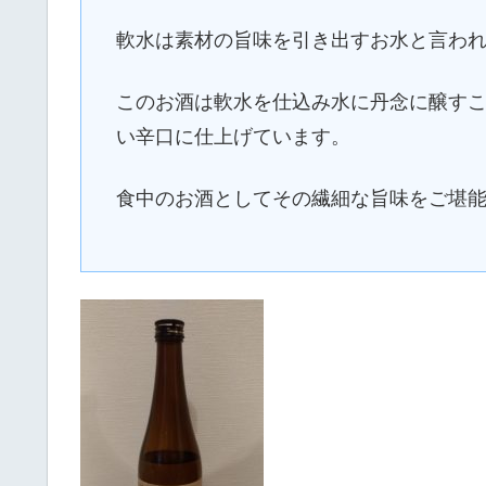
軟水は素材の旨味を引き出すお水と言わ
このお酒は軟水を仕込み水に丹念に醸す
い辛口に仕上げています。
食中のお酒としてその繊細な旨味をご堪