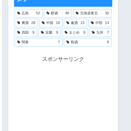
広島
52
醇酒
46
北海道東北
30
爽酒
28
中国
18
薫酒
15
中部
13
四国
9
近畿
9
まとめ
9
九州
7
関東
7
熟酒
6
スポンサーリンク